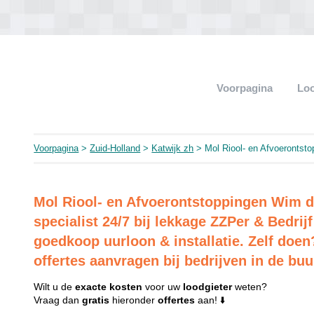
Voorpagina
Loo
Voorpagina
>
Zuid-Holland
>
Katwijk zh
> Mol Riool- en Afvoerontst
Mol Riool- en Afvoerontstoppingen Wim 
specialist 24/7 bij lekkage ZZPer & Bedrij
goedkoop uurloon & installatie. Zelf doen?
offertes aanvragen bij bedrijven in de buu
Wilt u de
exacte
kosten
voor uw
loodgieter
weten?
Vraag dan
gratis
hieronder
offertes
aan! ⬇️