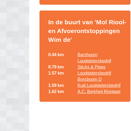
In de buurt van 'Mol Riool-
en Afvoerontstoppingen
Wim de'
0.44 km
Barnhoorn
Loodgietersbedrijf
0.79 km
Sticks & Pipes
1.57 km
Loodgietersbedrijf
Borsboom D
1.59 km
Kuijt Loodgietersbedrijf
1.62 km
A.C. Berkheij Montage