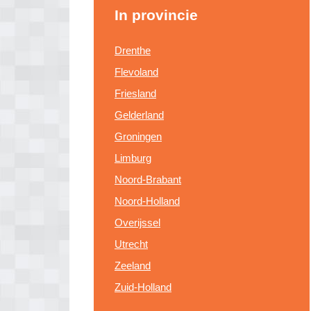
In provincie
Drenthe
Flevoland
Friesland
Gelderland
Groningen
Limburg
Noord-Brabant
Noord-Holland
Overijssel
Utrecht
Zeeland
Zuid-Holland