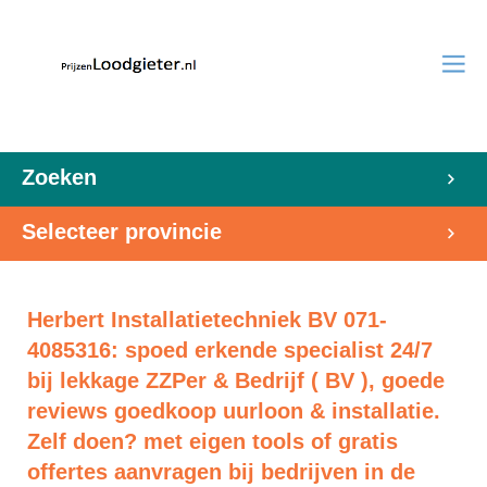
Zoeken
Selecteer provincie
Herbert Installatietechniek BV 071-
4085316: spoed erkende specialist 24/7
bij lekkage ZZPer & Bedrijf ( BV ), goede
reviews goedkoop uurloon & installatie.
Zelf doen? met eigen tools of gratis
offertes aanvragen bij bedrijven in de