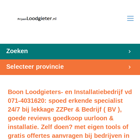
Zoeken
Selecteer provincie
Boon Loodgieters- en Installatiebedrijf vd
071-4031620: spoed erkende specialist
24/7 bij lekkage ZZPer & Bedrijf ( BV ),
goede reviews goedkoop uurloon &
installatie. Zelf doen? met eigen tools of
gratis offertes aanvragen bij bedrijven in