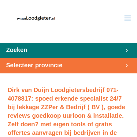
Zoeken
Selecteer provincie
Dirk van Duijn Loodgietersbedrijf 071-
4078817: spoed erkende specialist 24/7
bij lekkage ZZPer & Bedrijf ( BV ), goede
reviews goedkoop uurloon & installatie.
Zelf doen? met eigen tools of gratis
offertes aanvragen bij bedrijven in de