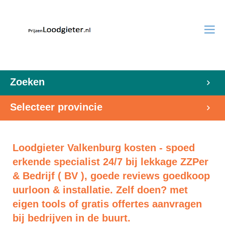
Zoeken
Selecteer provincie
Loodgieter Valkenburg kosten - spoed
erkende specialist 24/7 bij lekkage ZZPer
& Bedrijf ( BV ), goede reviews goedkoop
uurloon & installatie. Zelf doen? met
eigen tools of gratis offertes aanvragen
bij bedrijven in de buurt.