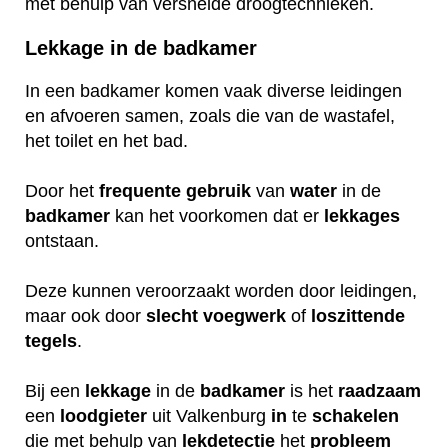
met behulp van versnelde droogtechnieken.
Lekkage in de badkamer
In een badkamer komen vaak diverse leidingen
en afvoeren samen, zoals die van de wastafel,
het toilet en het bad.
Door het
frequente
gebruik
van
water
in de
badkamer
kan het voorkomen dat er
lekkages
ontstaan.
Deze kunnen veroorzaakt worden door leidingen,
maar ook door
slecht
voegwerk
of
loszittende
tegels
.
Bij een
lekkage
in de
badkamer
is het
raadzaam
een
loodgieter
uit Valkenburg
in
te
schakelen
die met behulp van
lekdetectie
het
probleem