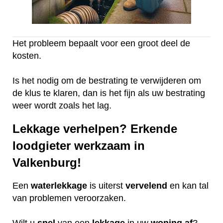
Het probleem bepaalt voor een groot deel de
kosten.
Is het nodig om de bestrating te verwijderen om
de klus te klaren, dan is het fijn als uw bestrating
weer wordt zoals het lag.
Lekkage verhelpen? Erkende
loodgieter werkzaam in
Valkenburg!
Een
waterlekkage
is uiterst
vervelend
en kan tal
van problemen veroorzaken.
Wilt u
snel
van een
lekkage
in uw
woning
af
?