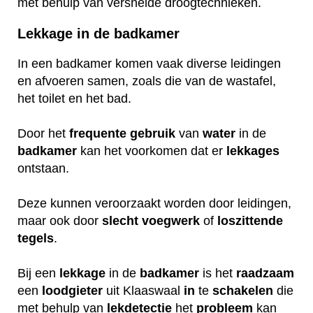
met behulp van versnelde droogtechnieken.
Lekkage in de badkamer
In een badkamer komen vaak diverse leidingen
en afvoeren samen, zoals die van de wastafel,
het toilet en het bad.
Door het
frequente
gebruik
van
water
in de
badkamer
kan het voorkomen dat er
lekkages
ontstaan.
Deze kunnen veroorzaakt worden door leidingen,
maar ook door
slecht
voegwerk
of
loszittende
tegels
.
Bij een
lekkage
in de
badkamer
is het
raadzaam
een
loodgieter
uit Klaaswaal
in
te
schakelen
die
met behulp van
lekdetectie
het
probleem
kan