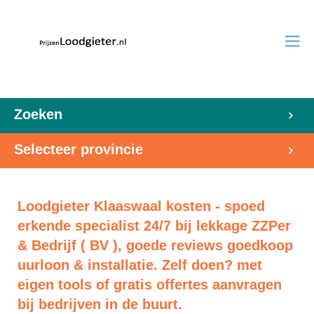
Zoeken
Selecteer provincie
Loodgieter Klaaswaal kosten - spoed
erkende specialist 24/7 bij lekkage ZZPer
& Bedrijf ( BV ), goede reviews goedkoop
uurloon & installatie. Zelf doen? met
eigen tools of gratis offertes aanvragen
bij bedrijven in de buurt.