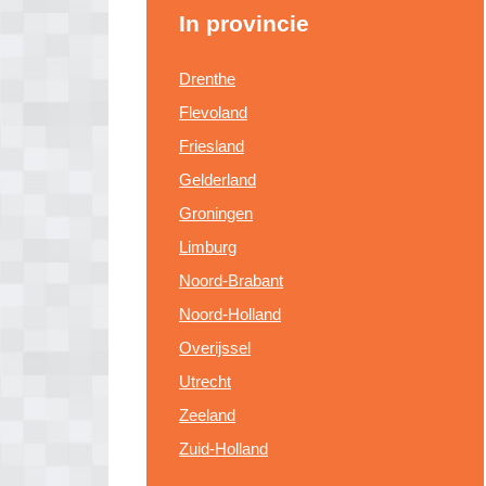
In provincie
Drenthe
Flevoland
Friesland
Gelderland
Groningen
Limburg
Noord-Brabant
Noord-Holland
Overijssel
Utrecht
Zeeland
Zuid-Holland