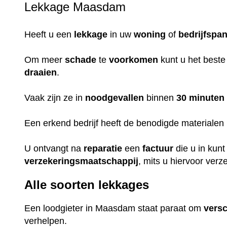
Lekkage Maasdam
Heeft u een
lekkage
in uw
woning
of
bedrijfspa
Om meer
schade
te
voorkomen
kunt u het beste
draaien
.
Vaak zijn ze in
noodgevallen
binnen
30 minuten
Een erkend bedrijf heeft de benodigde materialen i
U ontvangt na
reparatie
een
factuur
die u in kun
verzekeringsmaatschappij
, mits u hiervoor verz
Alle soorten lekkages
Een loodgieter in Maasdam staat paraat om
versc
verhelpen.