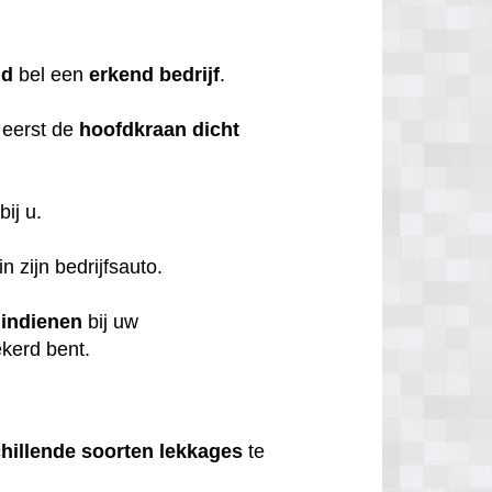
nd
bel een
erkend
bedrijf
.
 eerst de
hoofdkraan
dicht
bij u.
n zijn bedrijfsauto.
t
indienen
bij uw
ekerd bent.
hillende
soorten
lekkages
te