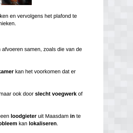
ken en vervolgens het plafond te
nieken.
 afvoeren samen, zoals die van de
kamer
kan het voorkomen dat er
 maar ook door
slecht
voegwerk
of
een
loodgieter
uit Maasdam
in
te
obleem
kan
lokaliseren
.