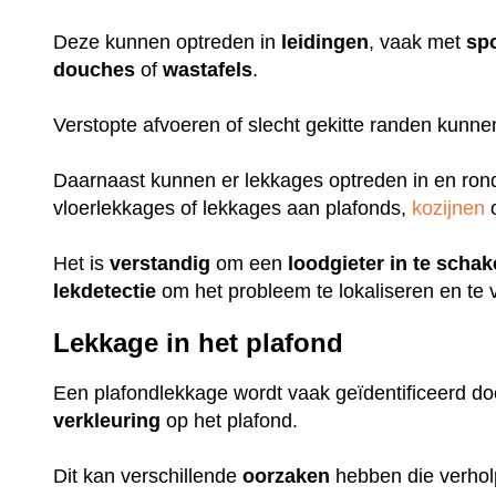
Deze kunnen optreden in
leidingen
, vaak met
sp
douches
of
wastafels
.
Verstopte afvoeren of slecht gekitte randen kunn
Daarnaast kunnen er lekkages optreden in en ro
vloerlekkages of lekkages aan plafonds,
kozijnen
o
Het is
verstandig
om een
loodgieter
in
te
schak
lekdetectie
om het probleem te lokaliseren en te 
Lekkage in het plafond
Een plafondlekkage wordt vaak geïdentificeerd do
verkleuring
op het plafond.
Dit kan verschillende
oorzaken
hebben die verhol