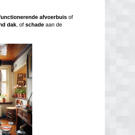
functionerende
afvoerbuis
of
nd
dak
, of
schade
aan de