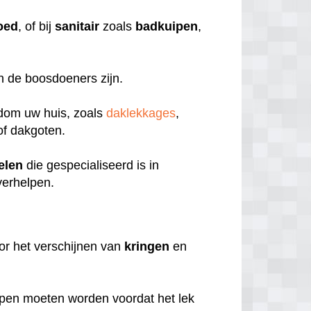
oed
, of bij
sanitair
zoals
badkuipen
,
en de boosdoeners zijn.
ndom uw huis, zoals
daklekkages
,
f dakgoten.
elen
die gespecialiseerd is in
verhelpen.
or het verschijnen van
kringen
en
pen moeten worden voordat het lek