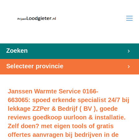
Zoeken
Selecteer provincie
Janssen Warmte Service 0166-
663065: spoed erkende specialist 24/7 bij
lekkage ZZPer & Bedrijf ( BV ), goede
reviews goedkoop uurloon & installatie.
Zelf doen? met eigen tools of gratis
offertes aanvragen bij bedrijven in de