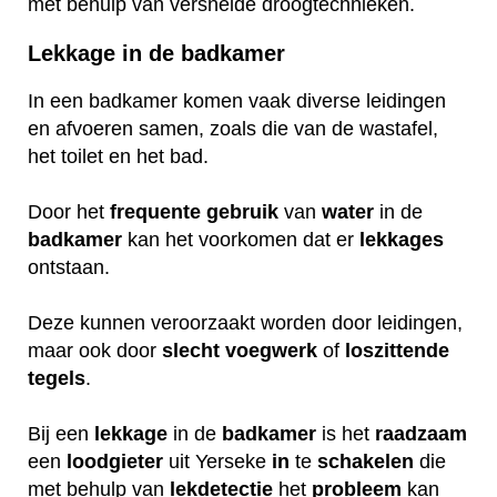
met behulp van versnelde droogtechnieken.
Lekkage in de badkamer
In een badkamer komen vaak diverse leidingen
en afvoeren samen, zoals die van de wastafel,
het toilet en het bad.
Door het
frequente
gebruik
van
water
in de
badkamer
kan het voorkomen dat er
lekkages
ontstaan.
Deze kunnen veroorzaakt worden door leidingen,
maar ook door
slecht
voegwerk
of
loszittende
tegels
.
Bij een
lekkage
in de
badkamer
is het
raadzaam
een
loodgieter
uit Yerseke
in
te
schakelen
die
met behulp van
lekdetectie
het
probleem
kan