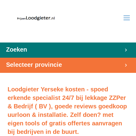
Zoeken
Selecteer provincie
Loodgieter Yerseke kosten - spoed
erkende specialist 24/7 bij lekkage ZZPer
& Bedrijf ( BV ), goede reviews goedkoop
uurloon & installatie. Zelf doen? met
eigen tools of gratis offertes aanvragen
bij bedrijven in de buurt.