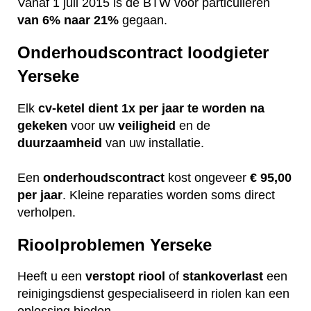
Vanaf 1 juli 2015 is de BTW voor particulieren
van 6% naar 21%
gegaan.
Onderhoudscontract loodgieter
Yerseke
Elk
cv-ketel dient 1x per jaar te worden na
gekeken
voor uw
veiligheid
en de
duurzaamheid
van uw installatie.
Een
onderhoudscontract
kost ongeveer
€ 95,00
per jaar
. Kleine reparaties worden soms direct
verholpen.
Rioolproblemen Yerseke
Heeft u een
verstopt
riool
of
stankoverlast
een
reinigingsdienst gespecialiseerd in riolen kan een