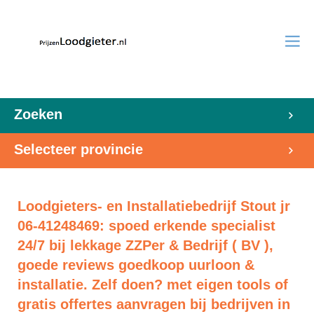
Zoeken
Selecteer provincie
Loodgieters- en Installatiebedrijf Stout jr
06-41248469: spoed erkende specialist
24/7 bij lekkage ZZPer & Bedrijf ( BV ),
goede reviews goedkoop uurloon &
installatie. Zelf doen? met eigen tools of
gratis offertes aanvragen bij bedrijven in