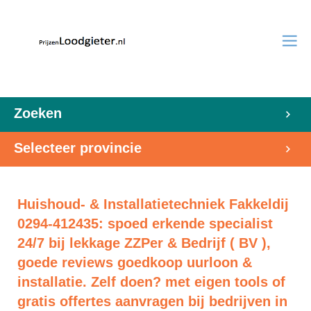
Zoeken
Selecteer provincie
Huishoud- & Installatietechniek Fakkeldij
0294-412435: spoed erkende specialist
24/7 bij lekkage ZZPer & Bedrijf ( BV ),
goede reviews goedkoop uurloon &
installatie. Zelf doen? met eigen tools of
gratis offertes aanvragen bij bedrijven in