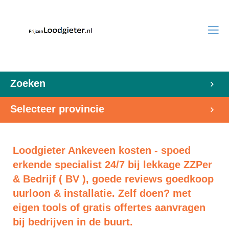
Zoeken
Selecteer provincie
Loodgieter Ankeveen kosten - spoed
erkende specialist 24/7 bij lekkage ZZPer
& Bedrijf ( BV ), goede reviews goedkoop
uurloon & installatie. Zelf doen? met
eigen tools of gratis offertes aanvragen
bij bedrijven in de buurt.