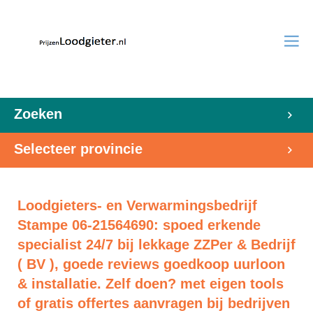
Zoeken
Selecteer provincie
Loodgieters- en Verwarmingsbedrijf
Stampe 06-21564690: spoed erkende
specialist 24/7 bij lekkage ZZPer & Bedrijf
( BV ), goede reviews goedkoop uurloon
& installatie. Zelf doen? met eigen tools
of gratis offertes aanvragen bij bedrijven