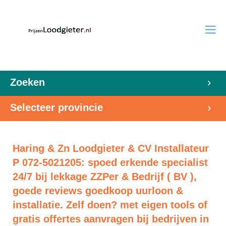
Zoeken
Selecteer provincie
Haring & Zn Loodgieter & CV Installateur
P 072-5021205: spoed erkende specialist
24/7 bij lekkage ZZPer & Bedrijf ( BV ),
goede reviews goedkoop uurloon &
installatie. Zelf doen? met eigen tools of
gratis offertes aanvragen bij bedrijven in