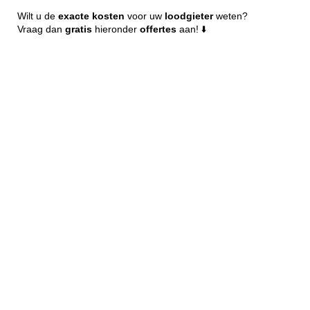
Wilt u de
exacte
kosten
voor uw
loodgieter
weten?
Vraag dan
gratis
hieronder
offertes
aan! ⬇️