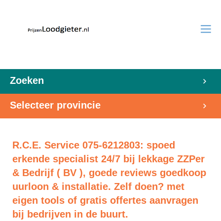
Zoeken
Selecteer provincie
R.C.E. Service 075-6212803: spoed
erkende specialist 24/7 bij lekkage ZZPer
& Bedrijf ( BV ), goede reviews goedkoop
uurloon & installatie. Zelf doen? met
eigen tools of gratis offertes aanvragen
bij bedrijven in de buurt.