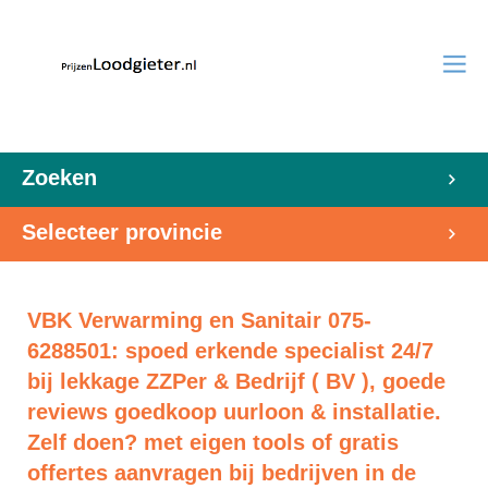
Zoeken
Selecteer provincie
VBK Verwarming en Sanitair 075-
6288501: spoed erkende specialist 24/7
bij lekkage ZZPer & Bedrijf ( BV ), goede
reviews goedkoop uurloon & installatie.
Zelf doen? met eigen tools of gratis
offertes aanvragen bij bedrijven in de