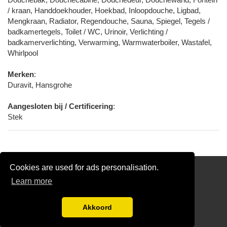
/ kraan, Handdoekhouder, Hoekbad, Inloopdouche, Ligbad,
Mengkraan, Radiator, Regendouche, Sauna, Spiegel, Tegels /
badkamertegels, Toilet / WC, Urinoir, Verlichting /
badkamerverlichting, Verwarming, Warmwaterboiler, Wastafel,
Whirlpool
Merken
:
Duravit, Hansgrohe
Aangesloten bij / Certificering
:
Stek
Cookies are used for ads personalisation.
Partners
Learn more
Gratis Loodgieter Offertes Vergelijken
Disclaimer
Akkoord
blog