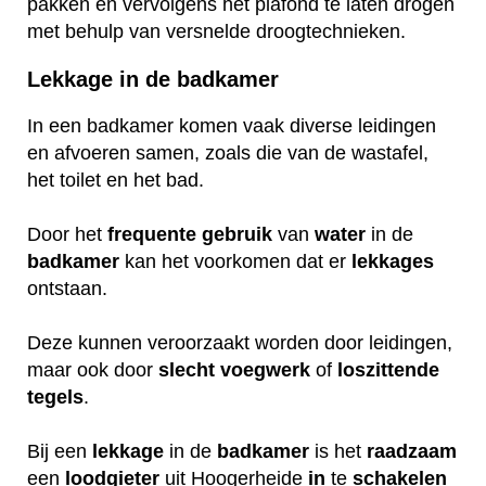
pakken en vervolgens het plafond te laten drogen
met behulp van versnelde droogtechnieken.
Lekkage in de badkamer
In een badkamer komen vaak diverse leidingen
en afvoeren samen, zoals die van de wastafel,
het toilet en het bad.
Door het
frequente
gebruik
van
water
in de
badkamer
kan het voorkomen dat er
lekkages
ontstaan.
Deze kunnen veroorzaakt worden door leidingen,
maar ook door
slecht
voegwerk
of
loszittende
tegels
.
Bij een
lekkage
in de
badkamer
is het
raadzaam
een
loodgieter
uit Hoogerheide
in
te
schakelen