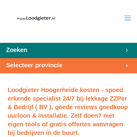
Zoeken
Selecteer provincie
Loodgieter Hoogerheide kosten - spoed
erkende specialist 24/7 bij lekkage ZZPer
& Bedrijf ( BV ), goede reviews goedkoop
uurloon & installatie. Zelf doen? met
eigen tools of gratis offertes aanvragen
bij bedrijven in de buurt.