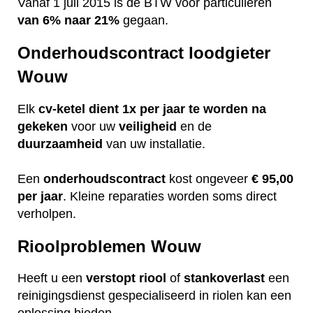
Vanaf 1 juli 2015 is de BTW voor particulieren
van 6% naar 21%
gegaan.
Onderhoudscontract loodgieter
Wouw
Elk
cv-ketel dient 1x per jaar te worden na
gekeken
voor uw
veiligheid
en de
duurzaamheid
van uw installatie.
Een
onderhoudscontract
kost ongeveer
€ 95,00
per jaar
. Kleine reparaties worden soms direct
verholpen.
Rioolproblemen Wouw
Heeft u een
verstopt
riool
of
stankoverlast
een
reinigingsdienst gespecialiseerd in riolen kan een