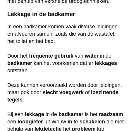
met behulp van versnelde droogtechnieken.
Lekkage in de badkamer
In een badkamer komen vaak diverse leidingen
en afvoeren samen, zoals die van de wastafel,
het toilet en het bad.
Door het
frequente
gebruik
van
water
in de
badkamer
kan het voorkomen dat er
lekkages
ontstaan.
Deze kunnen veroorzaakt worden door leidingen,
maar ook door
slecht
voegwerk
of
loszittende
tegels
.
Bij een
lekkage
in de
badkamer
is het
raadzaam
een
loodgieter
uit Wouw
in
te
schakelen
die met
behulp van
lekdetectie
het
probleem
kan