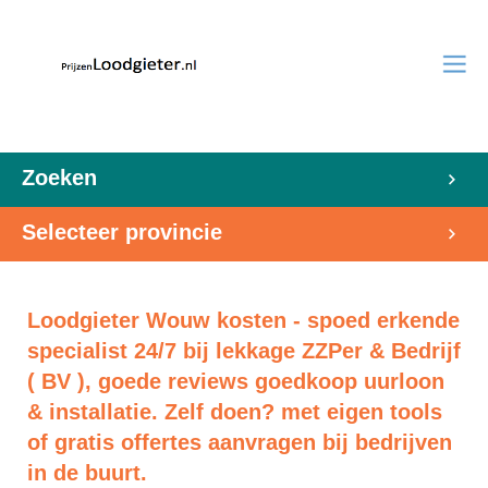
Zoeken
Selecteer provincie
Loodgieter Wouw kosten - spoed erkende
specialist 24/7 bij lekkage ZZPer & Bedrijf
( BV ), goede reviews goedkoop uurloon
& installatie. Zelf doen? met eigen tools
of gratis offertes aanvragen bij bedrijven
in de buurt.