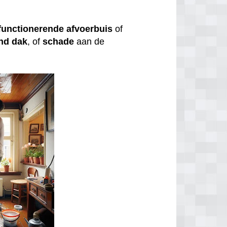
functionerende
afvoerbuis
of
nd
dak
, of
schade
aan de