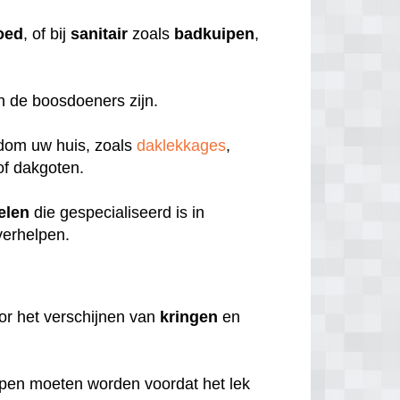
oed
, of bij
sanitair
zoals
badkuipen
,
en de boosdoeners zijn.
ndom uw huis, zoals
daklekkages
,
f dakgoten.
elen
die gespecialiseerd is in
verhelpen.
or het verschijnen van
kringen
en
pen moeten worden voordat het lek