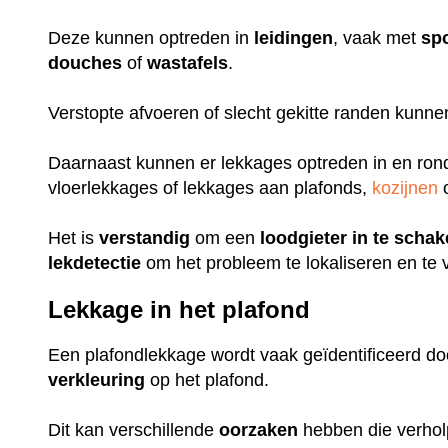
Deze kunnen optreden in
leidingen
, vaak met
sp
douches
of
wastafels
.
Verstopte afvoeren of slecht gekitte randen kunn
Daarnaast kunnen er lekkages optreden in en ro
vloerlekkages of lekkages aan plafonds,
kozijnen
o
Het is
verstandig
om een
loodgieter
in
te
schak
lekdetectie
om het probleem te lokaliseren en te 
Lekkage in het plafond
Een plafondlekkage wordt vaak geïdentificeerd do
verkleuring
op het plafond.
Dit kan verschillende
oorzaken
hebben die verhol