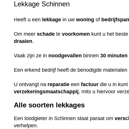
Lekkage Schinnen
Heeft u een
lekkage
in uw
woning
of
bedrijfspa
Om meer
schade
te
voorkomen
kunt u het beste
draaien
.
Vaak zijn ze in
noodgevallen
binnen
30 minuten
Een erkend bedrijf heeft de benodigde materialen i
U ontvangt na
reparatie
een
factuur
die u in kun
verzekeringsmaatschappij
, mits u hiervoor verz
Alle soorten lekkages
Een loodgieter in Schinnen staat paraat om
versc
verhelpen.