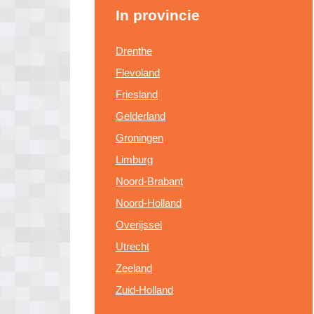
In provincie
Drenthe
Flevoland
Friesland
Gelderland
Groningen
Limburg
Noord-Brabant
Noord-Holland
Overijssel
Utrecht
Zeeland
Zuid-Holland