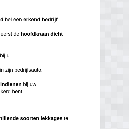
nd
bel een
erkend
bedrijf
.
 eerst de
hoofdkraan
dicht
bij u.
n zijn bedrijfsauto.
t
indienen
bij uw
ekerd bent.
hillende
soorten
lekkages
te