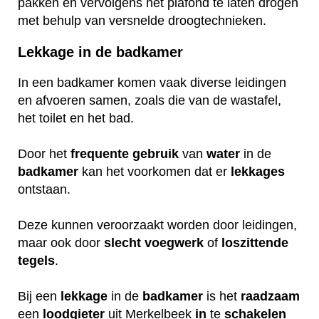
pakken en vervolgens het plafond te laten drogen
met behulp van versnelde droogtechnieken.
Lekkage in de badkamer
In een badkamer komen vaak diverse leidingen
en afvoeren samen, zoals die van de wastafel,
het toilet en het bad.
Door het
frequente
gebruik
van
water
in de
badkamer
kan het voorkomen dat er
lekkages
ontstaan.
Deze kunnen veroorzaakt worden door leidingen,
maar ook door
slecht
voegwerk
of
loszittende
tegels
.
Bij een
lekkage
in de
badkamer
is het
raadzaam
een
loodgieter
uit Merkelbeek
in
te
schakelen