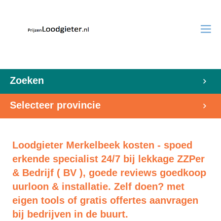
Zoeken
Selecteer provincie
Loodgieter Merkelbeek kosten - spoed
erkende specialist 24/7 bij lekkage ZZPer
& Bedrijf ( BV ), goede reviews goedkoop
uurloon & installatie. Zelf doen? met
eigen tools of gratis offertes aanvragen
bij bedrijven in de buurt.