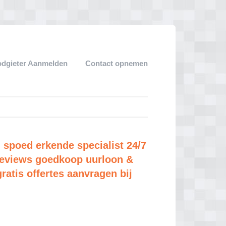
dgieter Aanmelden
Contact opnemen
: spoed erkende specialist 24/7
e reviews goedkoop uurloon &
gratis offertes aanvragen bij