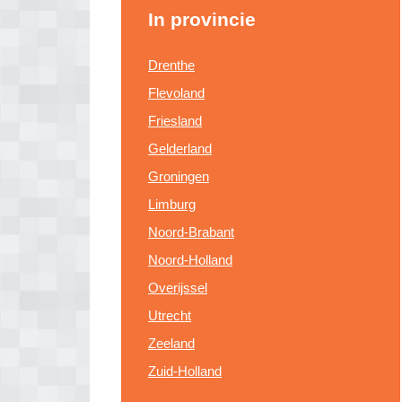
In provincie
Drenthe
Flevoland
Friesland
Gelderland
Groningen
Limburg
Noord-Brabant
Noord-Holland
Overijssel
Utrecht
Zeeland
Zuid-Holland