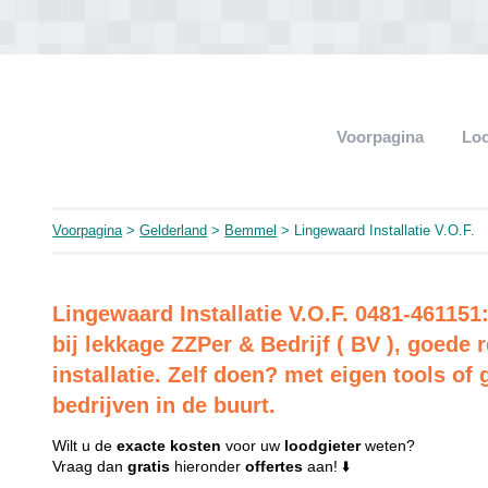
Voorpagina
Loo
Voorpagina
>
Gelderland
>
Bemmel
> Lingewaard Installatie V.O.F.
Lingewaard Installatie V.O.F. 0481-461151
bij lekkage ZZPer & Bedrijf ( BV ), goed
installatie. Zelf doen? met eigen tools of 
bedrijven in de buurt.
Wilt u de
exacte
kosten
voor uw
loodgieter
weten?
Vraag dan
gratis
hieronder
offertes
aan! ⬇️