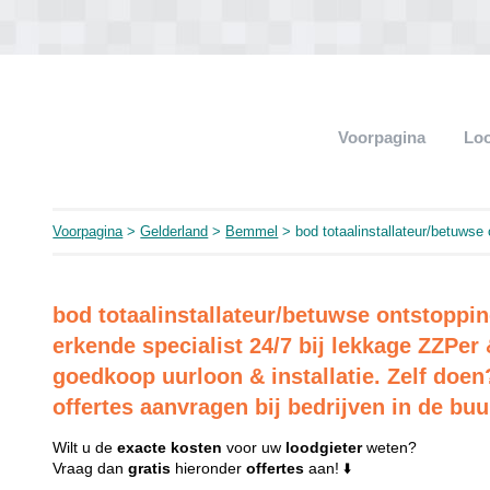
Voorpagina
Loo
Voorpagina
>
Gelderland
>
Bemmel
> bod totaalinstallateur/betuwse
bod totaalinstallateur/betuwse ontstoppi
erkende specialist 24/7 bij lekkage ZZPer 
goedkoop uurloon & installatie. Zelf doen?
offertes aanvragen bij bedrijven in de buu
Wilt u de
exacte
kosten
voor uw
loodgieter
weten?
Vraag dan
gratis
hieronder
offertes
aan! ⬇️