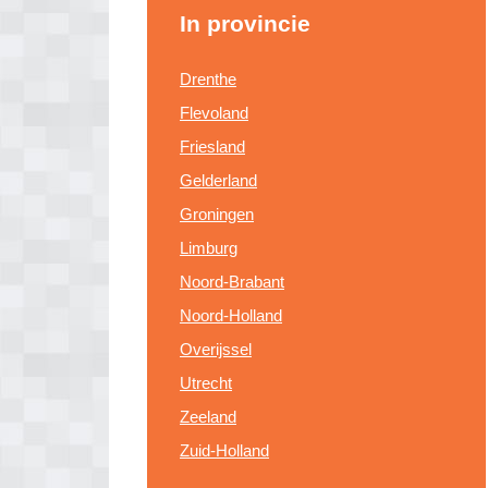
In provincie
Drenthe
Flevoland
Friesland
Gelderland
Groningen
Limburg
Noord-Brabant
Noord-Holland
Overijssel
Utrecht
Zeeland
Zuid-Holland