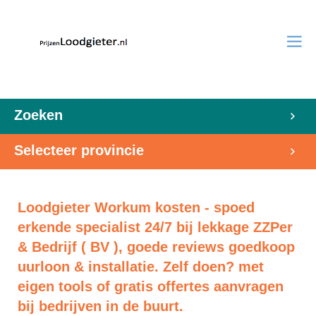
Zoeken
Selecteer provincie
Loodgieter Workum kosten - spoed
erkende specialist 24/7 bij lekkage ZZPer
& Bedrijf ( BV ), goede reviews goedkoop
uurloon & installatie. Zelf doen? met
eigen tools of gratis offertes aanvragen
bij bedrijven in de buurt.