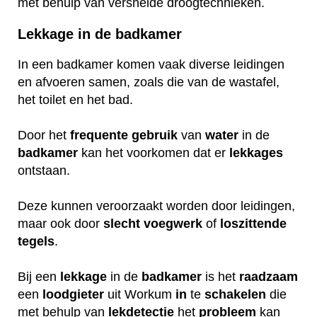
met behulp van versnelde droogtechnieken.
Lekkage in de badkamer
In een badkamer komen vaak diverse leidingen
en afvoeren samen, zoals die van de wastafel,
het toilet en het bad.
Door het
frequente
gebruik
van
water
in de
badkamer
kan het voorkomen dat er
lekkages
ontstaan.
Deze kunnen veroorzaakt worden door leidingen,
maar ook door
slecht
voegwerk
of
loszittende
tegels
.
Bij een
lekkage
in de
badkamer
is het
raadzaam
een
loodgieter
uit Workum
in
te
schakelen
die
met behulp van
lekdetectie
het
probleem
kan