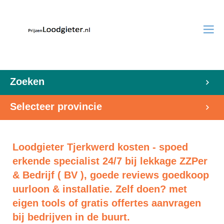
Zoeken
Selecteer provincie
Loodgieter Tjerkwerd kosten - spoed
erkende specialist 24/7 bij lekkage ZZPer
& Bedrijf ( BV ), goede reviews goedkoop
uurloon & installatie. Zelf doen? met
eigen tools of gratis offertes aanvragen
bij bedrijven in de buurt.