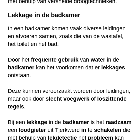
met behulp van versnelde droogtechnieken.
Lekkage in de badkamer
In een badkamer komen vaak diverse leidingen
en afvoeren samen, zoals die van de wastafel,
het toilet en het bad.
Door het
frequente
gebruik
van
water
in de
badkamer
kan het voorkomen dat er
lekkages
ontstaan.
Deze kunnen veroorzaakt worden door leidingen,
maar ook door
slecht
voegwerk
of
loszittende
tegels
.
Bij een
lekkage
in de
badkamer
is het
raadzaam
een
loodgieter
uit Tjerkwerd
in
te
schakelen
die
met behulp van
lekdetectie
het
probleem
kan