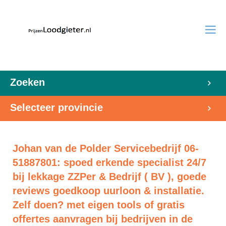
Zoeken
Selecteer provincie
Johan van de Polder Servicebedrijf 06-
51887801: spoed erkende specialist 24/7
bij lekkage ZZPer & Bedrijf ( BV ), goede
reviews goedkoop uurloon & installatie.
Zelf doen? met eigen tools of gratis
offertes aanvragen bij bedrijven in de