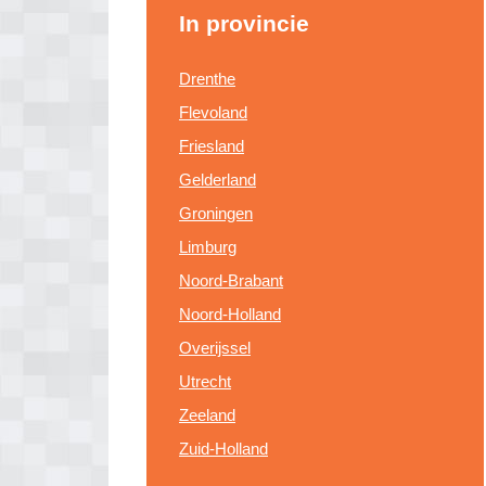
In provincie
Drenthe
Flevoland
Friesland
Gelderland
Groningen
Limburg
Noord-Brabant
Noord-Holland
Overijssel
Utrecht
Zeeland
Zuid-Holland