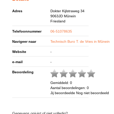
Adres
Dokter Kijlstraweg 34
9063JD
Mûnein
Friesland
Telefoonnummer
06-51078635
Navigeer naar
Technisch Buro T. de Vries in Mûnein
Website
-
e-mail
-
Beoordeling
Gemiddeld:
0
Aantal beoordelingen:
0
Jij beoordeelde
Nog niet beoordeeld
Gegevens onjuist of niet volledig?