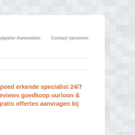
dgieter Aanmelden
Contact opnemen
poed erkende specialist 24/7
e reviews goedkoop uurloon &
gratis offertes aanvragen bij