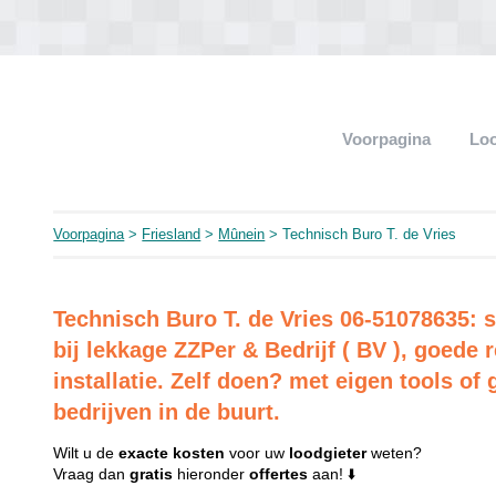
Voorpagina
Loo
Voorpagina
>
Friesland
>
Mûnein
> Technisch Buro T. de Vries
Technisch Buro T. de Vries 06-51078635: s
bij lekkage ZZPer & Bedrijf ( BV ), goed
installatie. Zelf doen? met eigen tools of 
bedrijven in de buurt.
Wilt u de
exacte
kosten
voor uw
loodgieter
weten?
Vraag dan
gratis
hieronder
offertes
aan! ⬇️