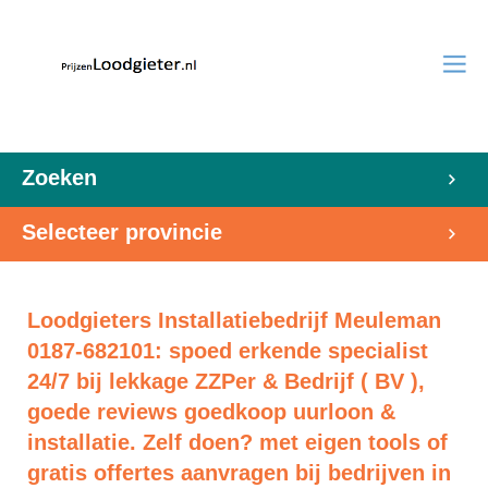
Zoeken
Selecteer provincie
Loodgieters Installatiebedrijf Meuleman
0187-682101: spoed erkende specialist
24/7 bij lekkage ZZPer & Bedrijf ( BV ),
goede reviews goedkoop uurloon &
installatie. Zelf doen? met eigen tools of
gratis offertes aanvragen bij bedrijven in