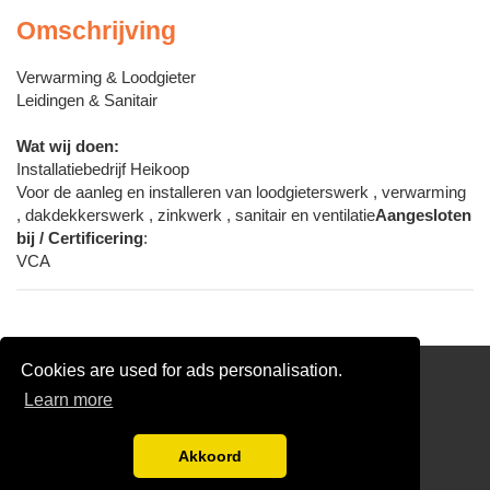
Omschrijving
Verwarming & Loodgieter
Leidingen & Sanitair
Wat wij doen:
Installatiebedrijf Heikoop
Voor de aanleg en installeren van loodgieterswerk , verwarming
, dakdekkerswerk , zinkwerk , sanitair en ventilatie
Aangesloten
bij / Certificering
:
VCA
Cookies are used for ads personalisation.
Partners
Learn more
Gratis Loodgieter Offertes Vergelijken
Disclaimer
Akkoord
blog