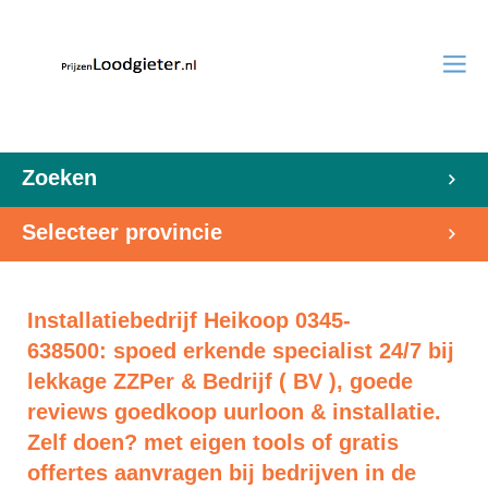
Zoeken
Selecteer provincie
Installatiebedrijf Heikoop 0345-
638500: spoed erkende specialist 24/7 bij
lekkage ZZPer & Bedrijf ( BV ), goede
reviews goedkoop uurloon & installatie.
Zelf doen? met eigen tools of gratis
offertes aanvragen bij bedrijven in de