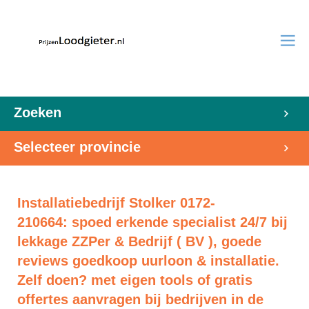
Zoeken
Selecteer provincie
Installatiebedrijf Stolker 0172-
210664: spoed erkende specialist 24/7 bij
lekkage ZZPer & Bedrijf ( BV ), goede
reviews goedkoop uurloon & installatie.
Zelf doen? met eigen tools of gratis
offertes aanvragen bij bedrijven in de