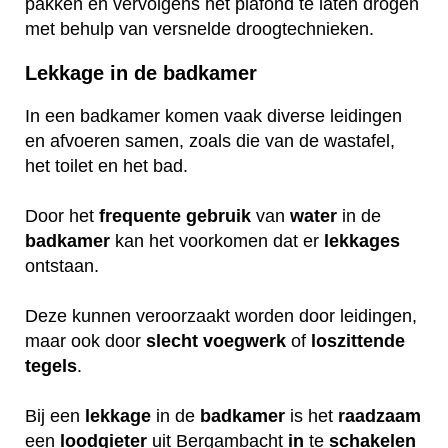
pakken en vervolgens het plafond te laten drogen
met behulp van versnelde droogtechnieken.
Lekkage in de badkamer
In een badkamer komen vaak diverse leidingen
en afvoeren samen, zoals die van de wastafel,
het toilet en het bad.
Door het
frequente
gebruik
van
water
in de
badkamer
kan het voorkomen dat er
lekkages
ontstaan.
Deze kunnen veroorzaakt worden door leidingen,
maar ook door
slecht
voegwerk
of
loszittende
tegels
.
Bij een
lekkage
in de
badkamer
is het
raadzaam
een
loodgieter
uit Bergambacht
in
te
schakelen