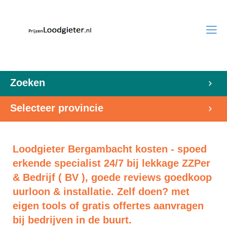
Zoeken
Selecteer provincie
Loodgieter Bergambacht kosten - spoed
erkende specialist 24/7 bij lekkage ZZPer
& Bedrijf ( BV ), goede reviews goedkoop
uurloon & installatie. Zelf doen? met
eigen tools of gratis offertes aanvragen
bij bedrijven in de buurt.