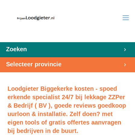
Zoeken
Selecteer provincie
Loodgieter Biggekerke kosten - spoed
erkende specialist 24/7 bij lekkage ZZPer
& Bedrijf ( BV ), goede reviews goedkoop
uurloon & installatie. Zelf doen? met
eigen tools of gratis offertes aanvragen
bij bedrijven in de buurt.