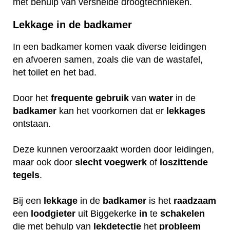
met behulp van versnelde droogtechnieken.
Lekkage in de badkamer
In een badkamer komen vaak diverse leidingen
en afvoeren samen, zoals die van de wastafel,
het toilet en het bad.
Door het
frequente
gebruik
van
water
in de
badkamer
kan het voorkomen dat er
lekkages
ontstaan.
Deze kunnen veroorzaakt worden door leidingen,
maar ook door
slecht
voegwerk
of
loszittende
tegels
.
Bij een
lekkage
in de
badkamer
is het
raadzaam
een
loodgieter
uit Biggekerke
in
te
schakelen
die met behulp van
lekdetectie
het
probleem