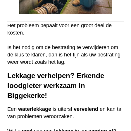
Het probleem bepaalt voor een groot deel de
kosten.
Is het nodig om de bestrating te verwijderen om
de klus te klaren, dan is het fijn als uw bestrating
weer wordt zoals het lag.
Lekkage verhelpen? Erkende
loodgieter werkzaam in
Biggekerke!
Een
waterlekkage
is uiterst
vervelend
en kan tal
van problemen veroorzaken.
Wilt u
snel
van een
lekkage
in uw
woning
af
?