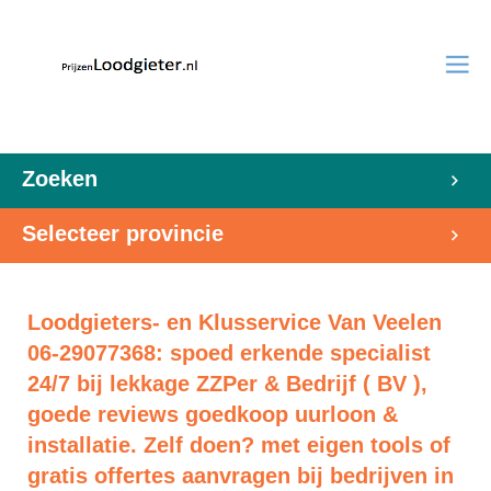
Zoeken
Selecteer provincie
Loodgieters- en Klusservice Van Veelen
06-29077368: spoed erkende specialist
24/7 bij lekkage ZZPer & Bedrijf ( BV ),
goede reviews goedkoop uurloon &
installatie. Zelf doen? met eigen tools of
gratis offertes aanvragen bij bedrijven in