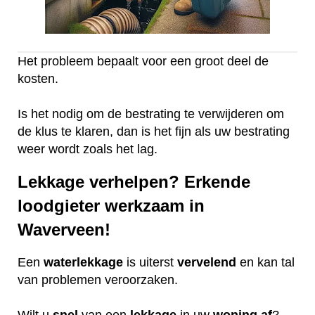
Het probleem bepaalt voor een groot deel de
kosten.
Is het nodig om de bestrating te verwijderen om
de klus te klaren, dan is het fijn als uw bestrating
weer wordt zoals het lag.
Lekkage verhelpen? Erkende
loodgieter werkzaam in
Waverveen!
Een
waterlekkage
is uiterst
vervelend
en kan tal
van problemen veroorzaken.
Wilt u
snel
van een
lekkage
in uw
woning
af
?