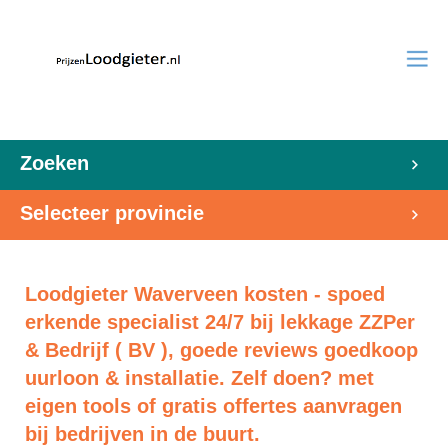
Zoeken
Selecteer provincie
Loodgieter Waverveen kosten - spoed
erkende specialist 24/7 bij lekkage ZZPer
& Bedrijf ( BV ), goede reviews goedkoop
uurloon & installatie. Zelf doen? met
eigen tools of gratis offertes aanvragen
bij bedrijven in de buurt.