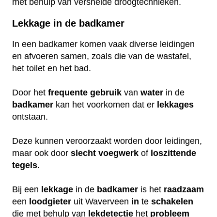
met behulp van versnelde droogtechnieken.
Lekkage in de badkamer
In een badkamer komen vaak diverse leidingen
en afvoeren samen, zoals die van de wastafel,
het toilet en het bad.
Door het
frequente
gebruik
van
water
in de
badkamer
kan het voorkomen dat er
lekkages
ontstaan.
Deze kunnen veroorzaakt worden door leidingen,
maar ook door
slecht
voegwerk
of
loszittende
tegels
.
Bij een
lekkage
in de
badkamer
is het
raadzaam
een
loodgieter
uit Waverveen
in
te
schakelen
die met behulp van
lekdetectie
het
probleem