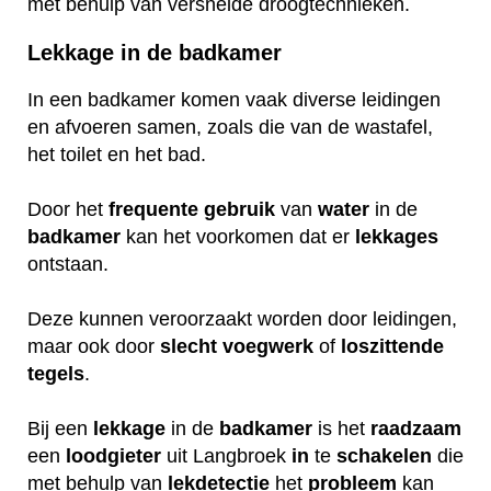
met behulp van versnelde droogtechnieken.
Lekkage in de badkamer
In een badkamer komen vaak diverse leidingen
en afvoeren samen, zoals die van de wastafel,
het toilet en het bad.
Door het
frequente
gebruik
van
water
in de
badkamer
kan het voorkomen dat er
lekkages
ontstaan.
Deze kunnen veroorzaakt worden door leidingen,
maar ook door
slecht
voegwerk
of
loszittende
tegels
.
Bij een
lekkage
in de
badkamer
is het
raadzaam
een
loodgieter
uit Langbroek
in
te
schakelen
die
met behulp van
lekdetectie
het
probleem
kan