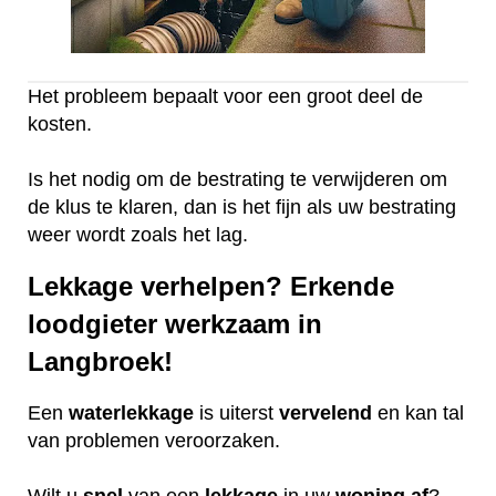
Het probleem bepaalt voor een groot deel de
kosten.
Is het nodig om de bestrating te verwijderen om
de klus te klaren, dan is het fijn als uw bestrating
weer wordt zoals het lag.
Lekkage verhelpen? Erkende
loodgieter werkzaam in
Langbroek!
Een
waterlekkage
is uiterst
vervelend
en kan tal
van problemen veroorzaken.
Wilt u
snel
van een
lekkage
in uw
woning
af
?