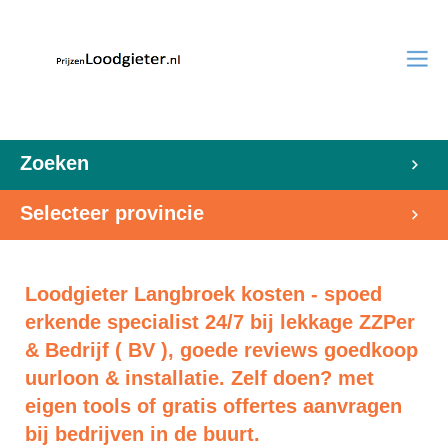
Zoeken
Selecteer provincie
Loodgieter Langbroek kosten - spoed
erkende specialist 24/7 bij lekkage ZZPer
& Bedrijf ( BV ), goede reviews goedkoop
uurloon & installatie. Zelf doen? met
eigen tools of gratis offertes aanvragen
bij bedrijven in de buurt.