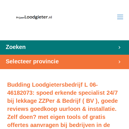
Zoeken
Selecteer provincie
Budding Loodgietersbedrijf L 06-
46182073: spoed erkende specialist 24/7
bij lekkage ZZPer & Bedrijf ( BV ), goede
reviews goedkoop uurloon & installatie.
Zelf doen? met eigen tools of gratis
offertes aanvragen bij bedrijven in de