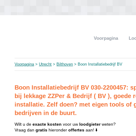
Voorpagina
Loo
Voorpagina
>
Utrecht
>
Bilthoven
> Boon Installatiebedrijf BV
Boon Installatiebedrijf BV 030-2200457: s
bij lekkage ZZPer & Bedrijf ( BV ), goed
installatie. Zelf doen? met eigen tools of 
bedrijven in de buurt.
Wilt u de
exacte
kosten
voor uw
loodgieter
weten?
Vraag dan
gratis
hieronder
offertes
aan! ⬇️