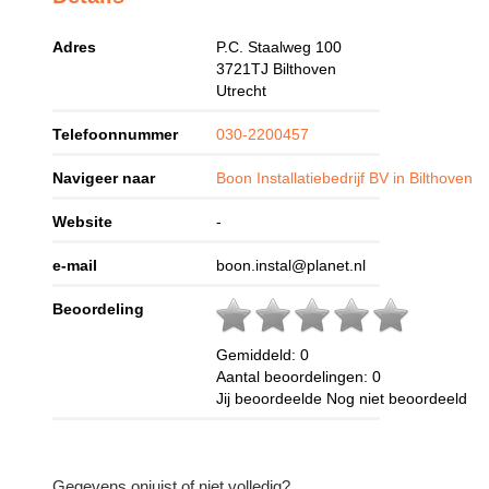
Adres
P.C. Staalweg 100
3721TJ
Bilthoven
Utrecht
Telefoonnummer
030-2200457
Navigeer naar
Boon Installatiebedrijf BV in Bilthoven
Website
-
e-mail
boon.instal@planet.nl
Beoordeling
Gemiddeld:
0
Aantal beoordelingen:
0
Jij beoordeelde
Nog niet beoordeeld
Gegevens onjuist of niet volledig?