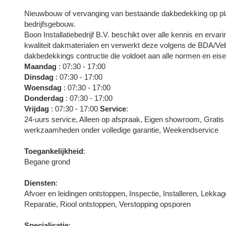
Nieuwbouw of vervanging van bestaande dakbedekking op pla
bedrijfsgebouw.
Boon Installatiebedrijf B.V. beschikt over alle kennis en erv
kwaliteit dakmaterialen en verwerkt deze volgens de BDA/Vebi
dakbedekkings contructie die voldoet aan alle normen en eise
Maandag
: 07:30 - 17:00
Dinsdag
: 07:30 - 17:00
Woensdag
: 07:30 - 17:00
Donderdag
: 07:30 - 17:00
Vrijdag
: 07:30 - 17:00
Service
:
24-uurs service, Alleen op afspraak, Eigen showroom, Gratis 
werkzaamheden onder volledige garantie, Weekendservice
Toegankelijkheid
:
Begane grond
Diensten
:
Afvoer en leidingen ontstoppen, Inspectie, Installeren, Lekka
Reparatie, Riool ontstoppen, Verstopping opsporen
Specialisatie
: