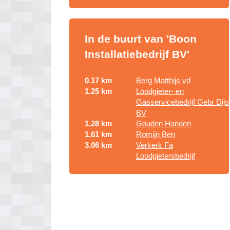
In de buurt van 'Boon
Installatiebedrijf BV'
0.17 km
Berg Matthijs vd
1.25 km
Loodgieter- en
Gasservicebedrijf Gebr Dijs
BV
1.28 km
Gouden Handen
1.61 km
Romijn Ben
3.06 km
Verkerk Fa
Loodgietersbedrijf