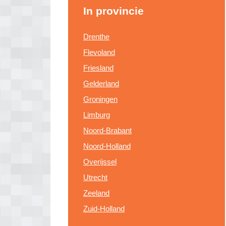
In provincie
Drenthe
Flevoland
Friesland
Gelderland
Groningen
Limburg
Noord-Brabant
Noord-Holland
Overijssel
Utrecht
Zeeland
Zuid-Holland