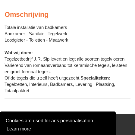
Omschrijving
Totale installatie van badkamers
Badkamer - Sanitair - Tegelwerk
Loodgieter - Toiletten - Maatwerk
Wat wij doen:
Tegelzetbedrijf J.R. Sip levert en legt alle soorten tegelvloeren.
Variërend van romaansverband tot keramische tegels, leisteen
en groot formaat tegels.
Of de tegels die u zelf heeft uitgezocht.
Specialiteiten
:
Tegelzetten, Interieurs, Badkamers, Levering , Plaatsing,
Totaalpakket
Cookies are used for ads personalisation.
Partners
Learn more
Gratis Loodgieter Offertes Vergelijken