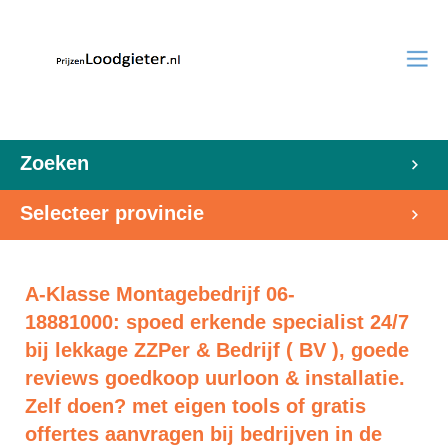
Zoeken
Selecteer provincie
A-Klasse Montagebedrijf 06-
18881000: spoed erkende specialist 24/7
bij lekkage ZZPer & Bedrijf ( BV ), goede
reviews goedkoop uurloon & installatie.
Zelf doen? met eigen tools of gratis
offertes aanvragen bij bedrijven in de