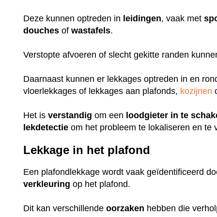
Deze kunnen optreden in
leidingen
, vaak met
sp
douches
of
wastafels
.
Verstopte afvoeren of slecht gekitte randen kunn
Daarnaast kunnen er lekkages optreden in en ro
vloerlekkages of lekkages aan plafonds,
kozijnen
o
Het is
verstandig
om een
loodgieter
in
te
schak
lekdetectie
om het probleem te lokaliseren en te 
Lekkage in het plafond
Een plafondlekkage wordt vaak geïdentificeerd do
verkleuring
op het plafond.
Dit kan verschillende
oorzaken
hebben die verhol