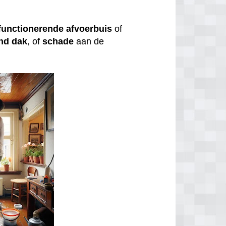
functionerende
afvoerbuis
of
nd
dak
, of
schade
aan de