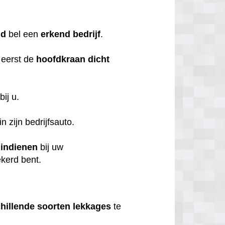
nd
bel een
erkend
bedrijf
.
 eerst de
hoofdkraan
dicht
bij u.
n zijn bedrijfsauto.
t
indienen
bij uw
ekerd bent.
hillende
soorten
lekkages
te