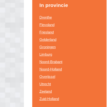
In provincie
Drenthe
Flevoland
Friesland
Gelderland
Groningen
Limburg
Noord-Brabant
Noord-Holland
Overijssel
Utrecht
Zeeland
Zuid-Holland