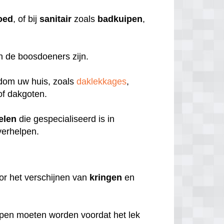
oed
, of bij
sanitair
zoals
badkuipen
,
en de boosdoeners zijn.
ndom uw huis, zoals
daklekkages
,
f dakgoten.
elen
die gespecialiseerd is in
verhelpen.
or het verschijnen van
kringen
en
pen moeten worden voordat het lek