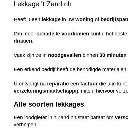
Lekkage 't Zand nh
Heeft u een
lekkage
in uw
woning
of
bedrijfspa
Om meer
schade
te
voorkomen
kunt u het beste
draaien
.
Vaak zijn ze in
noodgevallen
binnen
30 minuten
Een erkend bedrijf heeft de benodigde materialen i
U ontvangt na
reparatie
een
factuur
die u in kun
verzekeringsmaatschappij
, mits u hiervoor verz
Alle soorten lekkages
Een loodgieter in 't Zand nh staat paraat om
versc
verhelpen.