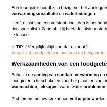
Een loodgieter houdt zich bezig met het aanlegge
verwarmingsinstallatie
en
waterleidingen
.
Heeft u last van een verstopt riool, dan is het ha
rioolspecialist 't Zand nh. Hij heeft de juiste mat
te lossen.
✅ TIP: ( Vergelijk altijd voordat u koopt ):
Vergelijk 4 Loodgieters in uw regio en bespaar tot 
Werkzaamheden van een loodgiete
Behalve de
aanleg
van
sanitair
,
verwarming
en
loodgieter in te schakelen voor het plaatsen van 
wasmachine
,
lekkages
, warm water
problemen
Problemen met uw
cv
kunnen
verholpen
worden 