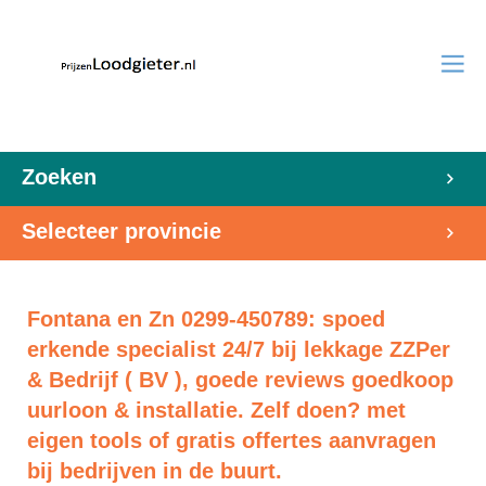
Zoeken
Selecteer provincie
Fontana en Zn 0299-450789: spoed
erkende specialist 24/7 bij lekkage ZZPer
& Bedrijf ( BV ), goede reviews goedkoop
uurloon & installatie. Zelf doen? met
eigen tools of gratis offertes aanvragen
bij bedrijven in de buurt.