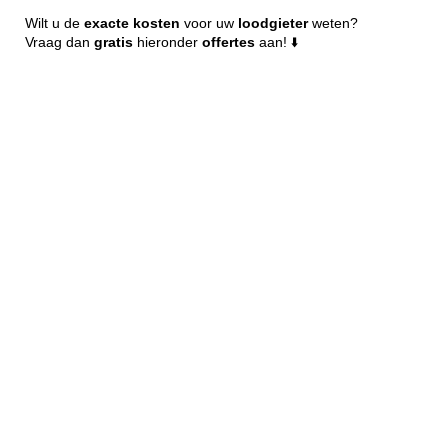
Wilt u de
exacte
kosten
voor uw
loodgieter
weten?
Vraag dan
gratis
hieronder
offertes
aan! ⬇️