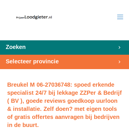
Zoeken
Selecteer provincie
Breukel M 06-27036748: spoed erkende
specialist 24/7 bij lekkage ZZPer & Bedrijf
( BV ), goede reviews goedkoop uurloon
& installatie. Zelf doen? met eigen tools
of gratis offertes aanvragen bij bedrijven
in de buurt.