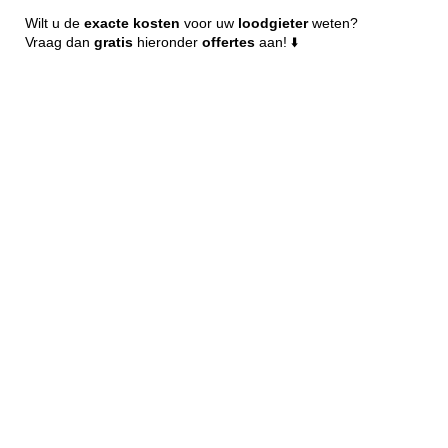
Wilt u de
exacte
kosten
voor uw
loodgieter
weten?
Vraag dan
gratis
hieronder
offertes
aan! ⬇️