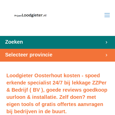
Zoeken
Selecteer provincie
Loodgieter Oosterhout kosten - spoed
erkende specialist 24/7 bij lekkage ZZPer
& Bedrijf ( BV ), goede reviews goedkoop
uurloon & installatie. Zelf doen? met
eigen tools of gratis offertes aanvragen
bij bedrijven in de buurt.