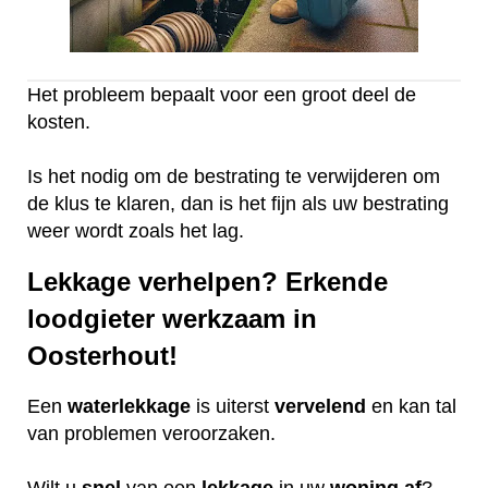
Het probleem bepaalt voor een groot deel de
kosten.
Is het nodig om de bestrating te verwijderen om
de klus te klaren, dan is het fijn als uw bestrating
weer wordt zoals het lag.
Lekkage verhelpen? Erkende
loodgieter werkzaam in
Oosterhout!
Een
waterlekkage
is uiterst
vervelend
en kan tal
van problemen veroorzaken.
Wilt u
snel
van een
lekkage
in uw
woning
af
?