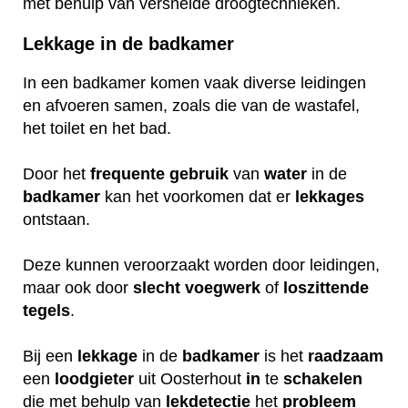
met behulp van versnelde droogtechnieken.
Lekkage in de badkamer
In een badkamer komen vaak diverse leidingen
en afvoeren samen, zoals die van de wastafel,
het toilet en het bad.
Door het
frequente
gebruik
van
water
in de
badkamer
kan het voorkomen dat er
lekkages
ontstaan.
Deze kunnen veroorzaakt worden door leidingen,
maar ook door
slecht
voegwerk
of
loszittende
tegels
.
Bij een
lekkage
in de
badkamer
is het
raadzaam
een
loodgieter
uit Oosterhout
in
te
schakelen
die met behulp van
lekdetectie
het
probleem