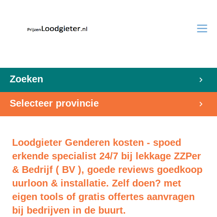
Zoeken
Selecteer provincie
Loodgieter Genderen kosten - spoed
erkende specialist 24/7 bij lekkage ZZPer
& Bedrijf ( BV ), goede reviews goedkoop
uurloon & installatie. Zelf doen? met
eigen tools of gratis offertes aanvragen
bij bedrijven in de buurt.