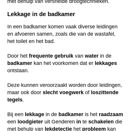
met behulp van versnelde droogtechnieken.
Lekkage in de badkamer
In een badkamer komen vaak diverse leidingen
en afvoeren samen, zoals die van de wastafel,
het toilet en het bad.
Door het
frequente
gebruik
van
water
in de
badkamer
kan het voorkomen dat er
lekkages
ontstaan.
Deze kunnen veroorzaakt worden door leidingen,
maar ook door
slecht
voegwerk
of
loszittende
tegels
.
Bij een
lekkage
in de
badkamer
is het
raadzaam
een
loodgieter
uit Genderen
in
te
schakelen
die
met behulp van
lekdetectie
het
probleem
kan