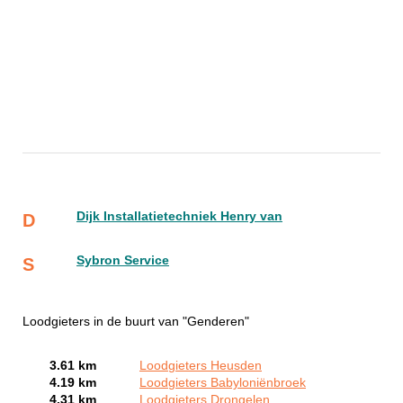
Dijk Installatietechniek Henry van
D
Sybron Service
S
Loodgieters in de buurt van "Genderen"
3.61 km
Loodgieters Heusden
4.19 km
Loodgieters Babyloniënbroek
4.31 km
Loodgieters Drongelen