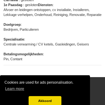
1e Paasdag
: gesloten
Diensten
:
Afvoer en leidingen ontstoppen, cv installatie, Installeren,
Lekkage verhelpen, Onderhoud, Reiniging, Renovatie, Reparatie
Doelgroep
:
Bedrijven, Particulieren
Specialisatie
:
Centrale verwarming / CV ketels, Gasleidingen, Geisers
Betalingsmogelijkheden
:
Pin, Contant
Cookies are used for ads personalisation.
Partners
Learn more
Gratis Loodgieter Offertes Vergelijken
Disclaimer
Akkoord