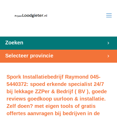
Zoeken
Selecteer provincie
Spork Installatiebedrijf Raymond 045-
5440372: spoed erkende specialist 24/7
bij lekkage ZZPer & Bedrijf ( BV ), goede
reviews goedkoop uurloon & installatie.
Zelf doen? met eigen tools of gratis
offertes aanvragen bij bedrijven in de