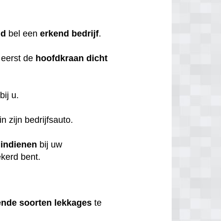
nd
bel een
erkend
bedrijf
.
 eerst de
hoofdkraan
dicht
bij u.
n zijn bedrijfsauto.
t
indienen
bij uw
ekerd bent.
ende
soorten
lekkages
te