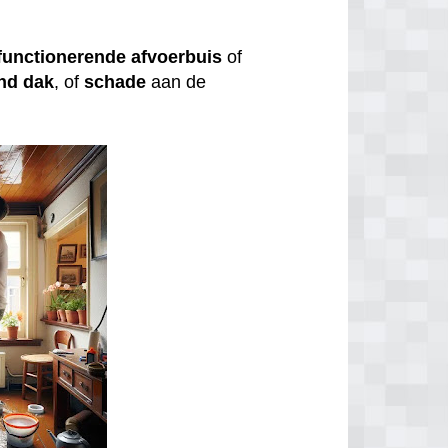
functionerende
afvoerbuis
of
nd
dak
, of
schade
aan de