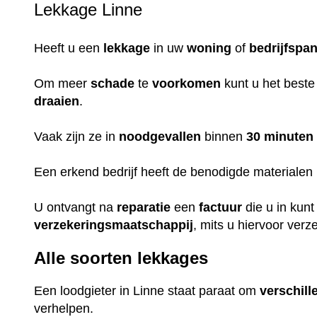
Lekkage Linne
Heeft u een
lekkage
in uw
woning
of
bedrijfspa
Om meer
schade
te
voorkomen
kunt u het beste
draaien
.
Vaak zijn ze in
noodgevallen
binnen
30 minuten
Een erkend bedrijf heeft de benodigde materialen i
U ontvangt na
reparatie
een
factuur
die u in kun
verzekeringsmaatschappij
, mits u hiervoor verz
Alle soorten lekkages
Een loodgieter in Linne staat paraat om
verschill
verhelpen.