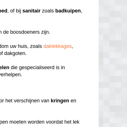
oed
, of bij
sanitair
zoals
badkuipen
,
en de boosdoeners zijn.
ndom uw huis, zoals
daklekkages
,
f dakgoten.
elen
die gespecialiseerd is in
verhelpen.
or het verschijnen van
kringen
en
pen moeten worden voordat het lek