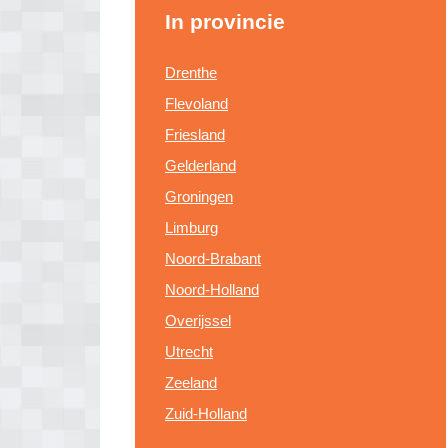
In provincie
Drenthe
Flevoland
Friesland
Gelderland
Groningen
Limburg
Noord-Brabant
Noord-Holland
Overijssel
Utrecht
Zeeland
Zuid-Holland