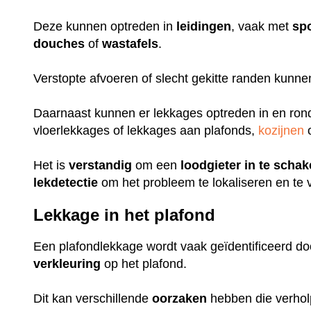
Deze kunnen optreden in
leidingen
, vaak met
sp
douches
of
wastafels
.
Verstopte afvoeren of slecht gekitte randen kunn
Daarnaast kunnen er lekkages optreden in en ro
vloerlekkages of lekkages aan plafonds,
kozijnen
o
Het is
verstandig
om een
loodgieter
in
te
schak
lekdetectie
om het probleem te lokaliseren en te 
Lekkage in het plafond
Een plafondlekkage wordt vaak geïdentificeerd do
verkleuring
op het plafond.
Dit kan verschillende
oorzaken
hebben die verhol