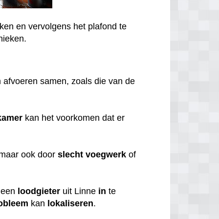
ken en vervolgens het plafond te
nieken.
 afvoeren samen, zoals die van de
kamer
kan het voorkomen dat er
 maar ook door
slecht
voegwerk
of
een
loodgieter
uit Linne
in
te
obleem
kan
lokaliseren
.