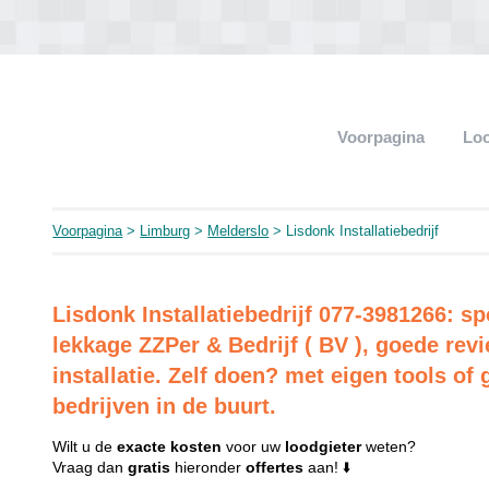
Voorpagina
Loo
Voorpagina
>
Limburg
>
Melderslo
> Lisdonk Installatiebedrijf
Lisdonk Installatiebedrijf 077-3981266: sp
lekkage ZZPer & Bedrijf ( BV ), goede re
installatie. Zelf doen? met eigen tools of 
bedrijven in de buurt.
Wilt u de
exacte
kosten
voor uw
loodgieter
weten?
Vraag dan
gratis
hieronder
offertes
aan! ⬇️