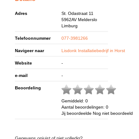
Adres
St. Odastraat 11
5962AV
Melderslo
Limburg
Telefoonnummer
077-3981266
Navigeer naar
Lisdonk Installatiebedrijf in Horst
Website
-
e-mail
-
Beoordeling
Gemiddeld:
0
Aantal beoordelingen:
0
Jij beoordeelde
Nog niet beoordeeld
Gegevens onjuist of niet volledig?