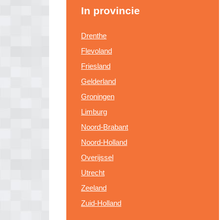
In provincie
Drenthe
Flevoland
Friesland
Gelderland
Groningen
Limburg
Noord-Brabant
Noord-Holland
Overijssel
Utrecht
Zeeland
Zuid-Holland