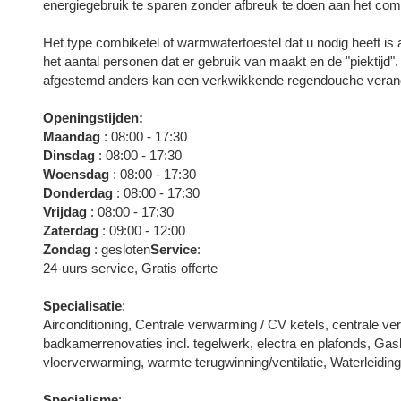
energiegebruik te sparen zonder afbreuk te doen aan het comf
Het type combiketel of warmwatertoestel dat u nodig heeft is
het aantal personen dat er gebruik van maakt en de "piektijd"
afgestemd anders kan een verkwikkende regendouche verand
Openingstijden:
Maandag
: 08:00 - 17:30
Dinsdag
: 08:00 - 17:30
Woensdag
: 08:00 - 17:30
Donderdag
: 08:00 - 17:30
Vrijdag
: 08:00 - 17:30
Zaterdag
: 09:00 - 12:00
Zondag
: gesloten
Service
:
24-uurs service, Gratis offerte
Specialisatie
:
Airconditioning, Centrale verwarming / CV ketels, centrale 
badkamerrenovaties incl. tegelwerk, electra en plafonds, Gasl
vloerverwarming, warmte terugwinning/ventilatie, Waterleidin
Specialisme
: