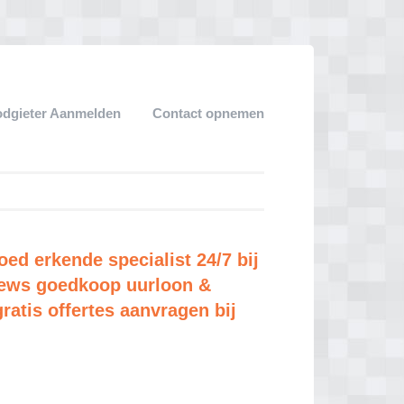
dgieter Aanmelden
Contact opnemen
oed erkende specialist 24/7 bij
views goedkoop uurloon &
gratis offertes aanvragen bij