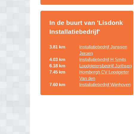
In de buurt van 'Lisdonk
Installatiebedrijf'
3.81 km
Installatiebedrijf Janssen
Jeroen
4.03 km
Installatiebedrijf H Smits
6.18 km
Loodgietersbedrijf Jorihsen
7.45 km
Hombergh CV Loodgieter
Van den
7.60 km
Installatiebedrijf Wijnhoven