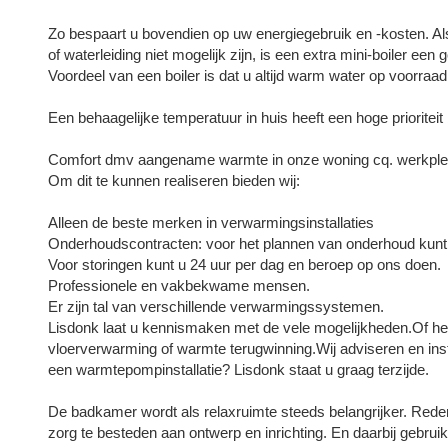
Zo bespaart u bovendien op uw energiegebruik en -kosten. Als
of waterleiding niet mogelijk zijn, is een extra mini-boiler een g
Voordeel van een boiler is dat u altijd warm water op voorraad
Een behaagelijke temperatuur in huis heeft een hoge prioriteit b
Comfort dmv aangename warmte in onze woning cq. werkplek,
Om dit te kunnen realiseren bieden wij:
Alleen de beste merken in verwarmingsinstallaties
Onderhoudscontracten: voor het plannen van onderhoud kunt
Voor storingen kunt u 24 uur per dag en beroep op ons doen.
Professionele en vakbekwame mensen.
Er zijn tal van verschillende verwarmingssystemen.
Lisdonk laat u kennismaken met de vele mogelijkheden.Of he
vloerverwarming of warmte terugwinning.Wij adviseren en inst
een warmtepompinstallatie? Lisdonk staat u graag terzijde.
De badkamer wordt als relaxruimte steeds belangrijker. Re
zorg te besteden aan ontwerp en inrichting. En daarbij gebr