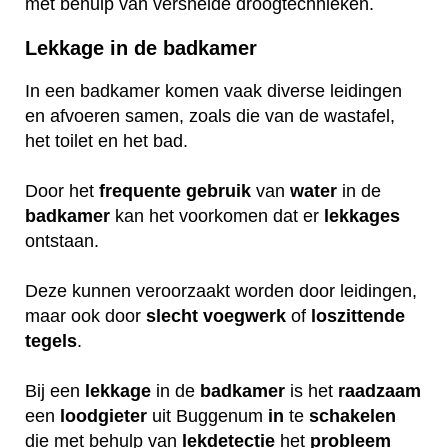
met behulp van versnelde droogtechnieken.
Lekkage in de badkamer
In een badkamer komen vaak diverse leidingen
en afvoeren samen, zoals die van de wastafel,
het toilet en het bad.
Door het
frequente
gebruik
van
water
in de
badkamer
kan het voorkomen dat er
lekkages
ontstaan.
Deze kunnen veroorzaakt worden door leidingen,
maar ook door
slecht
voegwerk
of
loszittende
tegels
.
Bij een
lekkage
in de
badkamer
is het
raadzaam
een
loodgieter
uit Buggenum
in
te
schakelen
die met behulp van
lekdetectie
het
probleem