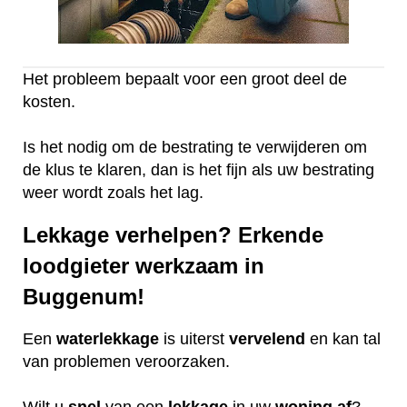
Het probleem bepaalt voor een groot deel de
kosten.
Is het nodig om de bestrating te verwijderen om
de klus te klaren, dan is het fijn als uw bestrating
weer wordt zoals het lag.
Lekkage verhelpen? Erkende
loodgieter werkzaam in
Buggenum!
Een
waterlekkage
is uiterst
vervelend
en kan tal
van problemen veroorzaken.
Wilt u
snel
van een
lekkage
in uw
woning
af
?