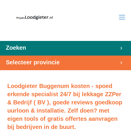
Zoeken
Selecteer provincie
Loodgieter Buggenum kosten - spoed
erkende specialist 24/7 bij lekkage ZZPer
& Bedrijf ( BV ), goede reviews goedkoop
uurloon & installatie. Zelf doen? met
eigen tools of gratis offertes aanvragen
bij bedrijven in de buurt.