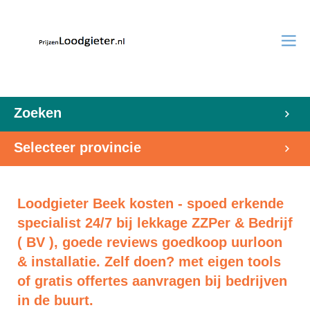
Zoeken
Selecteer provincie
Loodgieter Beek kosten - spoed erkende
specialist 24/7 bij lekkage ZZPer & Bedrijf
( BV ), goede reviews goedkoop uurloon
& installatie. Zelf doen? met eigen tools
of gratis offertes aanvragen bij bedrijven
in de buurt.