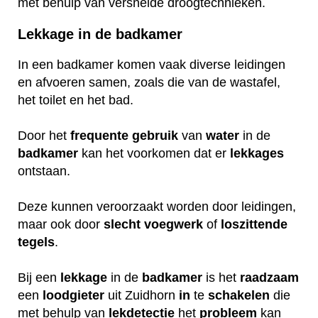
met behulp van versnelde droogtechnieken.
Lekkage in de badkamer
In een badkamer komen vaak diverse leidingen
en afvoeren samen, zoals die van de wastafel,
het toilet en het bad.
Door het
frequente
gebruik
van
water
in de
badkamer
kan het voorkomen dat er
lekkages
ontstaan.
Deze kunnen veroorzaakt worden door leidingen,
maar ook door
slecht
voegwerk
of
loszittende
tegels
.
Bij een
lekkage
in de
badkamer
is het
raadzaam
een
loodgieter
uit Zuidhorn
in
te
schakelen
die
met behulp van
lekdetectie
het
probleem
kan