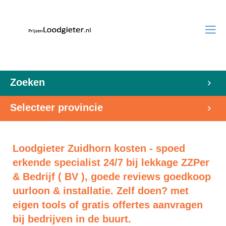
Zoeken
Selecteer provincie
Loodgieter Zuidhorn kosten - spoed
erkende specialist 24/7 bij lekkage ZZPer
& Bedrijf ( BV ), goede reviews goedkoop
uurloon & installatie. Zelf doen? met
eigen tools of gratis offertes aanvragen
bij bedrijven in de buurt.