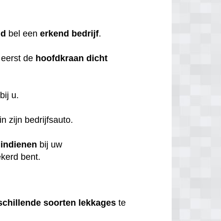
nd
bel een
erkend
bedrijf
.
 eerst de
hoofdkraan
dicht
bij u.
n zijn bedrijfsauto.
t
indienen
bij uw
ekerd bent.
schillende
soorten
lekkages
te