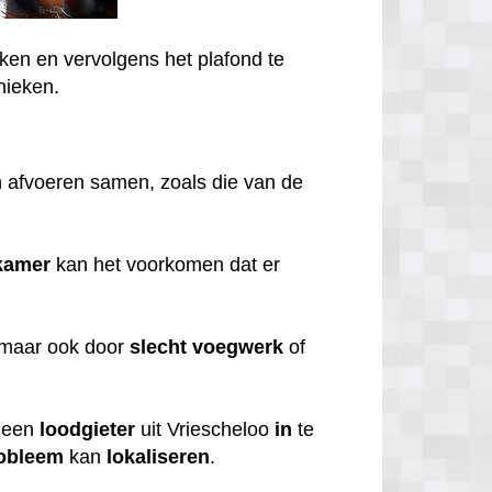
ken en vervolgens het plafond te
nieken.
 afvoeren samen, zoals die van de
kamer
kan het voorkomen dat er
 maar ook door
slecht
voegwerk
of
een
loodgieter
uit Vriescheloo
in
te
obleem
kan
lokaliseren
.