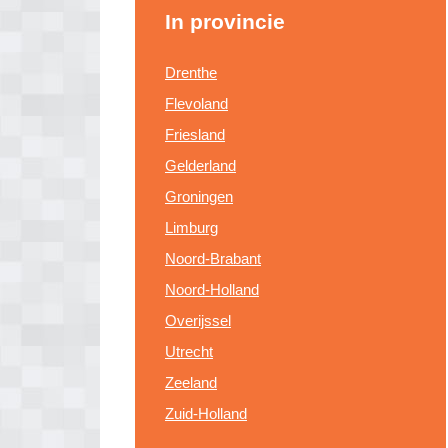
In provincie
Drenthe
Flevoland
Friesland
Gelderland
Groningen
Limburg
Noord-Brabant
Noord-Holland
Overijssel
Utrecht
Zeeland
Zuid-Holland