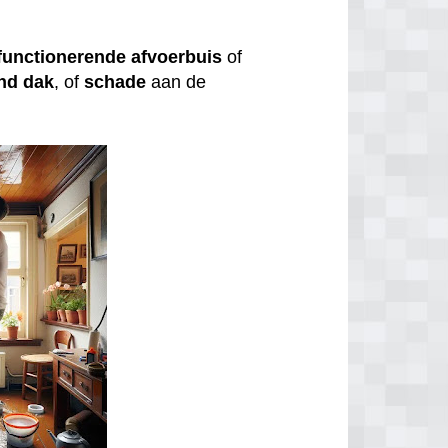
functionerende
afvoerbuis
of
nd
dak
, of
schade
aan de