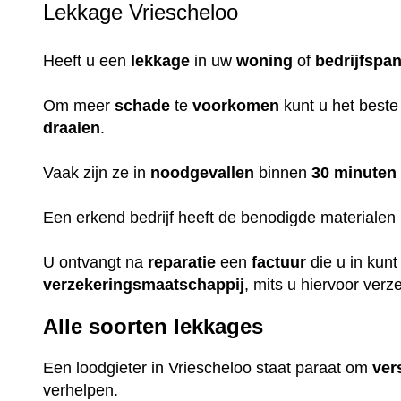
Lekkage Vriescheloo
Heeft u een
lekkage
in uw
woning
of
bedrijfspa
Om meer
schade
te
voorkomen
kunt u het beste
draaien
.
Vaak zijn ze in
noodgevallen
binnen
30 minuten
Een erkend bedrijf heeft de benodigde materialen i
U ontvangt na
reparatie
een
factuur
die u in kun
verzekeringsmaatschappij
, mits u hiervoor verz
Alle soorten lekkages
Een loodgieter in Vriescheloo staat paraat om
ver
verhelpen.