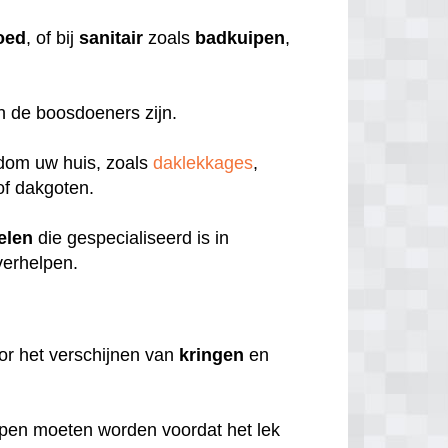
oed
, of bij
sanitair
zoals
badkuipen
,
en de boosdoeners zijn.
ndom uw huis, zoals
daklekkages
,
f dakgoten.
elen
die gespecialiseerd is in
verhelpen.
or het verschijnen van
kringen
en
pen moeten worden voordat het lek