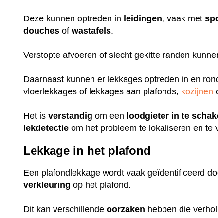
Deze kunnen optreden in
leidingen
, vaak met
sp
douches
of
wastafels
.
Verstopte afvoeren of slecht gekitte randen kunn
Daarnaast kunnen er lekkages optreden in en ro
vloerlekkages of lekkages aan plafonds,
kozijnen
o
Het is
verstandig
om een
loodgieter
in
te
schak
lekdetectie
om het probleem te lokaliseren en te 
Lekkage in het plafond
Een plafondlekkage wordt vaak geïdentificeerd do
verkleuring
op het plafond.
Dit kan verschillende
oorzaken
hebben die verhol