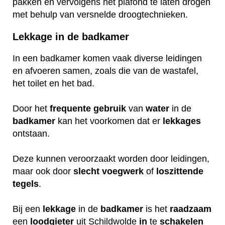
pakken en vervolgens het plafond te laten drogen
met behulp van versnelde droogtechnieken.
Lekkage in de badkamer
In een badkamer komen vaak diverse leidingen
en afvoeren samen, zoals die van de wastafel,
het toilet en het bad.
Door het
frequente
gebruik
van
water
in de
badkamer
kan het voorkomen dat er
lekkages
ontstaan.
Deze kunnen veroorzaakt worden door leidingen,
maar ook door
slecht
voegwerk
of
loszittende
tegels
.
Bij een
lekkage
in de
badkamer
is het
raadzaam
een
loodgieter
uit Schildwolde
in
te
schakelen