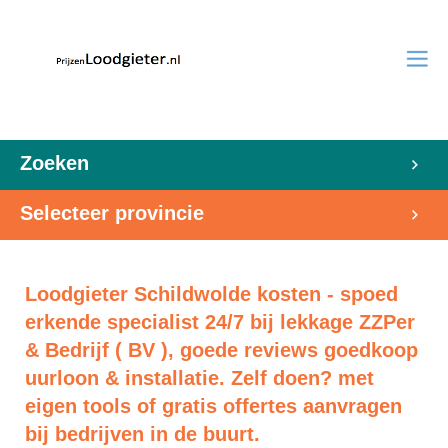
Zoeken
Selecteer provincie
Loodgieter Schildwolde kosten - spoed
erkende specialist 24/7 bij lekkage ZZPer
& Bedrijf ( BV ), goede reviews goedkoop
uurloon & installatie. Zelf doen? met
eigen tools of gratis offertes aanvragen
bij bedrijven in de buurt.